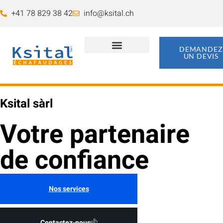
contenu
principal
+41 78 829 38 42
info@ksital.ch
DEMANDEZ
UN DEVIS
Nos Services
Nos réalisations
Ksital sàrl
Votre partenaire
de confiance
Nos services
Contactez-nous